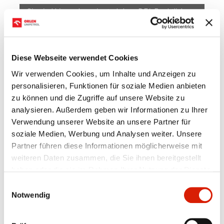
Sie sind hier:
orlenunipetrol.de > DE
/
Rechtliche
Vereinbarungen
A
Textgröße:
A
A
Diese Webseite verwendet Cookies
Über uns
Produktübersicht
Kontakte
Wir verwenden Cookies, um Inhalte und Anzeigen zu
Impressum
Lieferanten
personalisieren, Funktionen für soziale Medien anbieten
zu können und die Zugriffe auf unsere Website zu
Rechtliche Vereinbarungen
analysieren. Außerdem geben wir Informationen zu Ihrer
Verwendung unserer Website an unsere Partner für
soziale Medien, Werbung und Analysen weiter. Unsere
Partner führen diese Informationen möglicherweise mit
Rechtliche Vereinbarungen
weiteren Daten zusammen, die Sie ihnen bereitgestellt
haben oder die sie im Rahmen Ihrer Nutzung der Dienste
gesammelt haben.
Einwilligungsauswahl
Notwendig
Alle Rechte am gesamten Inhalt des Internetangebots
der ORLEN Unipetrol Deutschland GmbH sind
vorbehalten. Dem Nutzer ist es gestattet, das