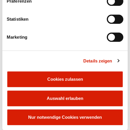
Präferenzen
Internetangebot der ORLEN Unipetrol Deutschland
GmbH ganz oder in Teilen herunterzuladen und
auszudrucken, sofern dies nicht gegen das
Statistiken
Urheberrecht oder die eingetragenen Markenrechte
der ORLEN Unipetrol Deutschland GmbH verstößt.
Kein Teil des Dienstes darf ohne vorherige schriftliche
Marketing
Zustimmung der ORLEN Unipetrol Deutschland
GmbH kopiert, elektronisch oder anderweitig
übertragen, modifiziert, verlinkt oder genutzt werden,
weder ganz noch teilweise.
Details zeigen
ORLEN Unipetrol Deutschland GmbH aktualisiert
regelmäßig die im Service enthaltenen Informationen.
ORLEN Unipetrol Deutschland GmbH übernimmt
Cookies zulassen
jedoch keine Verantwortung für die Richtigkeit,
Aktualität und Vollständigkeit der auf den Seiten des
Dienstes dargestellten Informationen. Gleichzeitig
behält sich die ORLEN Unipetrol Deutschland GmbH
Auswahl erlauben
das Recht vor, den Dienst oder Teile davon ohne
vorherige Ankündigung zu ändern. Die Risiken, die
sich aus der Nutzung und Anwendung der in dem
Nur notwendige Cookies verwenden
Dienst dargestellten Informationen ergeben, tragen
von den Nutzern selbst. ORLEN Unipetrol
Deutschland GmbH haftet nicht für Schäden, die aus