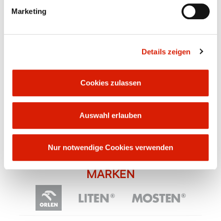
Für weitere Produktinformationen, technische
Marketing
Spezifikationen und Bedingungen der
Zusammenarbeit wenden Sie sich bitte an unsere
Vertriebsmitarbeiter:
Details zeigen
Michael Niedermeyer
Verkaufsleiter
Cookies zulassen
Tel.: (+49) 6103 2058 411
Mobile: (+49) 160 9721 9136
Fax: (+49) 6103 2058 415
Auswahl erlauben
michael.niedermeyer@orlenunipetrol.de
Nur notwendige Cookies verwenden
ORLEN UNIPETROL GRUPPE
MARKEN