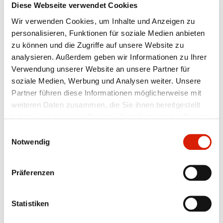
Diese Webseite verwendet Cookies
Sie sind hier:
orlenunipetrol.de >
Wir verwenden Cookies, um Inhalte und Anzeigen zu
DE
/
Produktübersicht
/
Kontakt zum
Vertriebsmitarbeiter
personalisieren, Funktionen für soziale Medien anbieten
A
Textgröße:
zu können und die Zugriffe auf unsere Website zu
A
A
analysieren. Außerdem geben wir Informationen zu Ihrer
PRODUKTÜBERSICHT
Verwendung unserer Website an unsere Partner für
soziale Medien, Werbung und Analysen weiter. Unsere
Partner führen diese Informationen möglicherweise mit
Raffinerieprodukte
Petrochemikalien
weiteren Daten zusammen, die Sie ihnen bereitgestellt
Chemikalien
haben oder die sie im Rahmen Ihrer Nutzung der Dienste
gesammelt haben.
Einwilligungsauswahl
Notwendig
Kontakt zum
Präferenzen
Vertriebsmitarbeiter
Statistiken